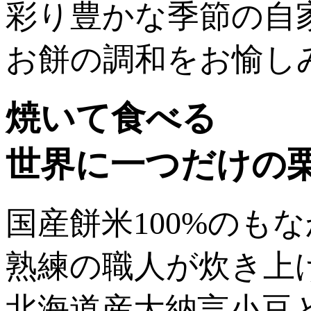
彩り豊かな季節の自
お餅の調和をお愉し
焼いて食べる
世界に一つだけの
国産餅米100%のも
熟練の職人が炊き上
北海道産大納言小豆